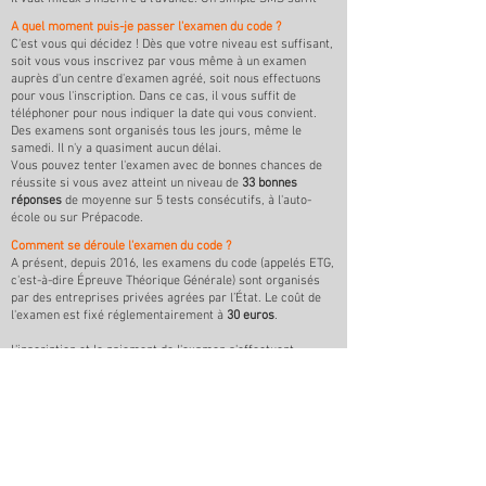
A quel moment puis-je passer l'examen du code ?
C'est vous qui décidez ! Dès que votre niveau est suffisant,
soit vous vous inscrivez par vous même à un examen
auprès d'un centre d'examen agréé, soit nous effectuons
pour vous l'inscription. Dans ce cas, il vous suffit de
téléphoner pour nous indiquer la date qui vous convient.
Des examens sont organisés tous les jours, même le
samedi. Il n'y a quasiment aucun délai.
Vous pouvez tenter l'examen avec de bonnes chances de
réussite si vous avez atteint un niveau de
33 bonnes
réponses
de moyenne sur 5 tests consécutifs, à l'auto-
école ou sur Prépacode.
Comment se déroule l'examen du code ?
A présent, depuis 2016, les examens du code (appelés ETG,
c'est-à-dire Épreuve Théorique Générale) sont organisés
par des entreprises privées agrées par l’État. Le coût de
l'examen est fixé réglementairement à
30 euros
.
L'inscription et le paiement de l'examen s'effectuent
uniquement sur Internet.
Vous vous présentez à l'examen avec
un justificatif
d'identité et la convocation reçue par mail
L'examen se déroule sur tablette avec des oreillettes.
Chaque candidat a une série différente de son voisin.
Vous recevez le résultat rapidement, par mail.
Peut-on faire son code sans passer par l'auto-école ?