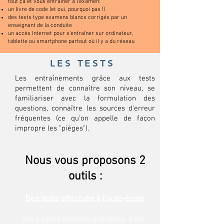
tout ça et vous entraîner à l'examen:
un livre de code (et oui, pourquoi pas !)
des tests type examens blancs corrigés par un
enseignant de la conduite
un accès Internet pour s'entraîner sur ordinateur,
tablette ou smartphone partout où il y a du réseau
LES TESTS
Les entraînements grâce aux tests
permettent de connaître son niveau, se
familiariser avec la formulation des
questions, connaître les sources d'erreur
fréquentes (ce qu'on appelle de façon
impropre les "pièges").
Nous vous proposons 2
outils :
Des tests effectués à l'auto-école
avec correction en présence d'un