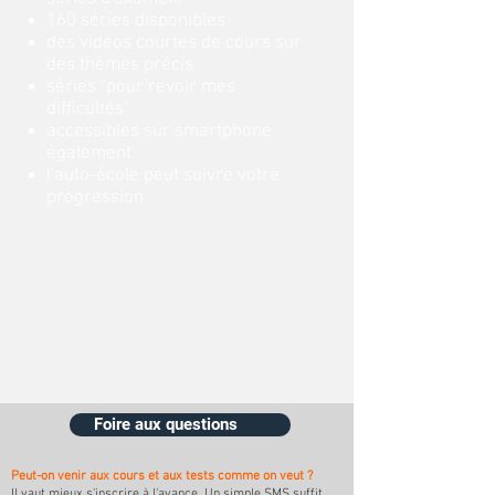
160 séries disponibles
des vidéos courtes de cours sur
des thèmes précis
séries "pour revoir mes
difficultés"
accessibles sur smartphone
également
l'auto-école peut suivre votre
progression
Foire aux questions
Peut-on venir aux cours et aux tests comme on veut ?
Il vaut mieux s'inscrire à l'avance. Un simple SMS suffit